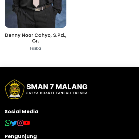
Denny Noor Cahyo, S.Pd.,
Gr.
Fisika
Sosial Media
Pengunjung