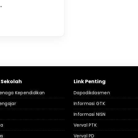
.
l Sekolah
Link Penting
Tenaga Kependidikan
Dapodikdasmen
engajar
Informasi GTK
Informasi NISN
da
Verval PTK
as
Verval PD