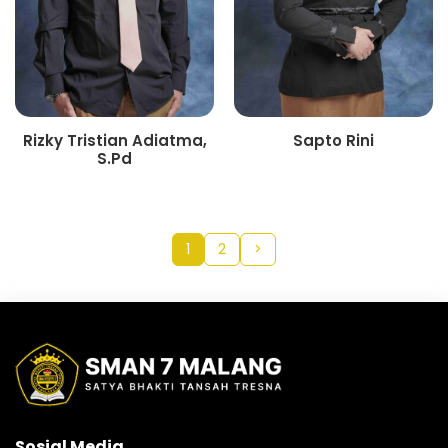
Rizky Tristian Adiatma,
Sapto Rini
S.Pd
1
2
>
Sosial Media