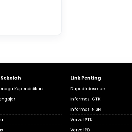
l Sekolah
Link Penting
Tenaga Kependidikan
Dapodikdasmen
engajar
Informasi GTK
Informasi NISN
da
Verval PTK
as
Verval PD