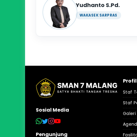
Yudhanto S.Pd.
WAKASEK SARPRAS
Profi
Staf 
Staf P
Sosial Media
Galeri
Agen
Pengunjung
Fasilit