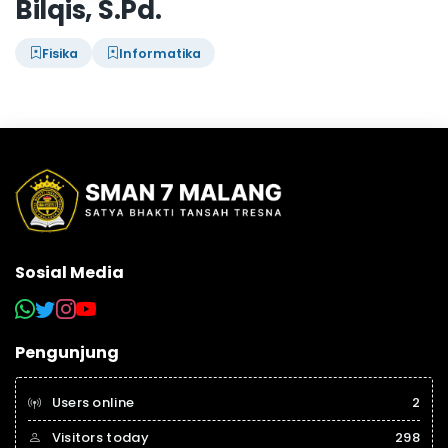
Bilqis, S.Pd.
Fisika
Informatika
Sosial Media
Pengunjung
Users online
2
Visitors today
298