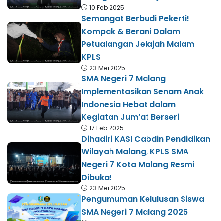
10 Feb 2025
Semangat Berbudi Pekerti!
Kompak & Berani Dalam
Petualangan Jelajah Malam
KPLS
23 Mei 2025
SMA Negeri 7 Malang
Implementasikan Senam Anak
Indonesia Hebat dalam
Kegiatan Jum’at Berseri
17 Feb 2025
Dihadiri KASI Cabdin Pendidikan
Wilayah Malang, KPLS SMA
Negeri 7 Kota Malang Resmi
Dibuka!
23 Mei 2025
Pengumuman Kelulusan Siswa
SMA Negeri 7 Malang 2026