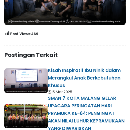
Post Views:
469
Postingan Terkait
Kisah Inspiratif Ibu Ninik dalam
Merangkul Anak Berkebutuhan
Khusus
5 Mar 2025
SMAN 7 KOTA MALANG GELAR
UPACARA PERINGATAN HARI
PRAMUKA KE-64: PENGINGAT
AKAN NILAI LUHUR KEPRAMUKAAN
YANG DIWARISKAN