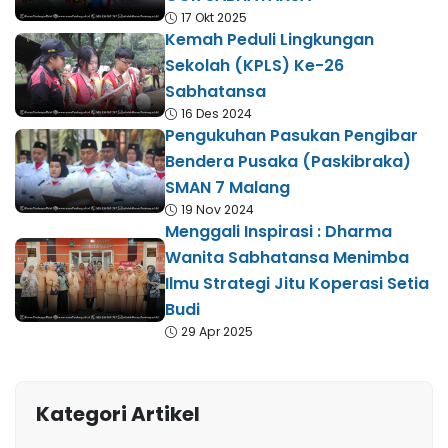
17 Okt 2025
Kemah Peduli Lingkungan
Sekolah (KPLS) Ke-26
Sabhatansa
16 Des 2024
Pengukuhan Pasukan Pengibar
Bendera Pusaka (Paskibraka)
SMAN 7 Malang
19 Nov 2024
Menggali Inspirasi : Dharma
Wanita Sabhatansa Menimba
Ilmu Strategi Jitu Koperasi Setia
Budi
29 Apr 2025
Kategori Artikel