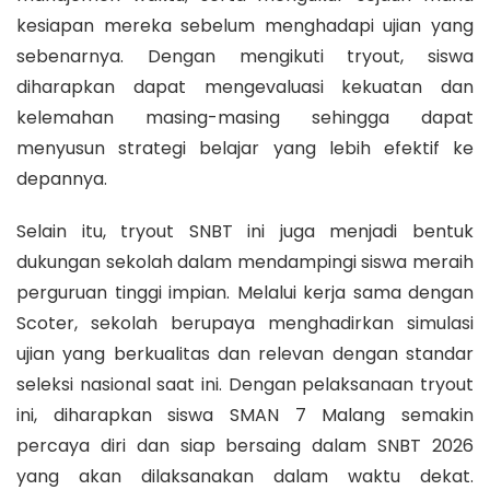
kesiapan mereka sebelum menghadapi ujian yang
sebenarnya. Dengan mengikuti tryout, siswa
diharapkan dapat mengevaluasi kekuatan dan
kelemahan masing-masing sehingga dapat
menyusun strategi belajar yang lebih efektif ke
depannya.
Selain itu, tryout SNBT ini juga menjadi bentuk
dukungan sekolah dalam mendampingi siswa meraih
perguruan tinggi impian. Melalui kerja sama dengan
Scoter, sekolah berupaya menghadirkan simulasi
ujian yang berkualitas dan relevan dengan standar
seleksi nasional saat ini. Dengan pelaksanaan tryout
ini, diharapkan siswa SMAN 7 Malang semakin
percaya diri dan siap bersaing dalam SNBT 2026
yang akan dilaksanakan dalam waktu dekat.