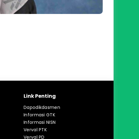
Link Penting
Dapodikdasmen
Informasi GTK
Informasi NISN
Verval PTK
Verval PD