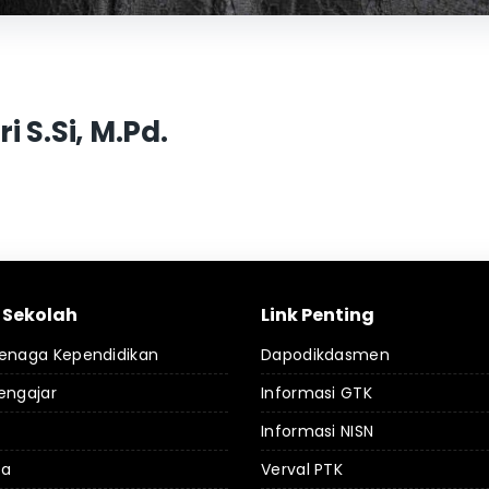
i S.Si, M.Pd.
l Sekolah
Link Penting
Tenaga Kependidikan
Dapodikdasmen
engajar
Informasi GTK
Informasi NISN
da
Verval PTK