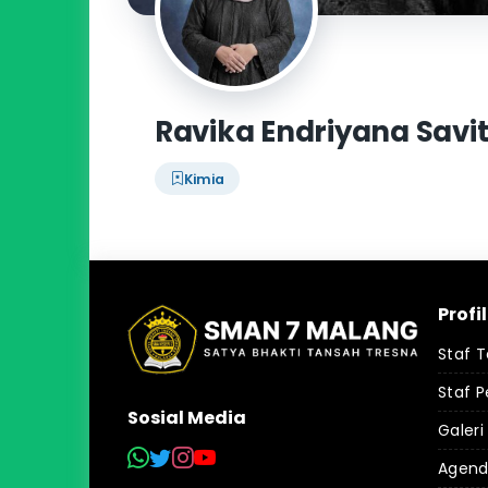
Ravika Endriyana Savitr
Kimia
Profi
Staf 
Staf P
Sosial Media
Galeri
Agen