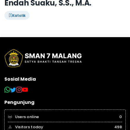
Endah Suaku, S.S., M.A.
Katolik
Sosial Media
Pengunjung
Users online
0
Visitors today
498