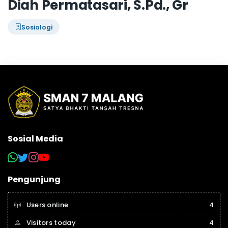
Diah Permatasari, S.Pd., Gr
Sosiologi
Sosial Media
Pengunjung
Users online
4
Visitors today
4