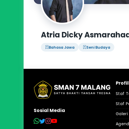
Atria Dicky Asmarahadi,
Bahasa Jawa
Seni Budaya
Profi
Staf 
Staf P
Sosial Media
Galeri
Agen