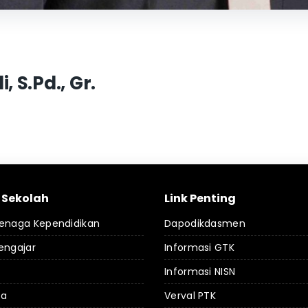
 S.Pd., Gr.
l Sekolah
Link Penting
Tenaga Kependidikan
Dapodikdasmen
engajar
Informasi GTK
Informasi NISN
da
Verval PTK